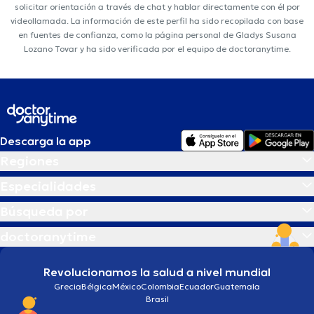
solicitar orientación a través de chat y hablar directamente con él por
videollamada. La información de este perfil ha sido recopilada con base
en fuentes de confianza, como la página personal de Gladys Susana
Lozano Tovar y ha sido verificada por el equipo de doctoranytime.
Descarga la app
Regiones
Especialidades
Búsqueda por
doctoranytime
Revolucionamos la salud a nivel mundial
Grecia
Bélgica
México
Colombia
Ecuador
Guatemala
Brasil