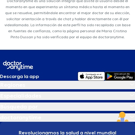
Doctoranytime es una solución integral que asiste al usuario desde el
momento en que experimenta un síntoma médico hasta el momento en
que se resuelve, permitiéndole encontrar el mejor doctor de su elección,
solicitar orientación a través de chat y hablar directamente con él por
videollamada. La información de este perfil ha sido recopilada con base
en fuentes de confianza, como la página personal de Maria Cristina
Pinto Dussan y ha sido verificada por el equipo de doctoranytime.
Descarga la app
Regiones
Especialidades
Búsqueda por
doctoranytime
Revolucionamos la salud a nivel mundial