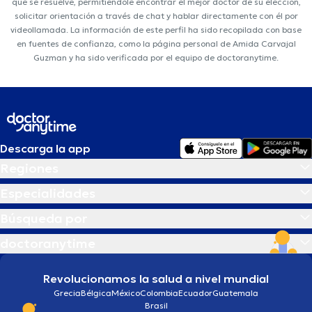
que se resuelve, permitiéndole encontrar el mejor doctor de su elección,
solicitar orientación a través de chat y hablar directamente con él por
videollamada. La información de este perfil ha sido recopilada con base
en fuentes de confianza, como la página personal de Amida Carvajal
Guzman y ha sido verificada por el equipo de doctoranytime.
Descarga la app
Regiones
Especialidades
Búsqueda por
doctoranytime
Revolucionamos la salud a nivel mundial
Grecia
Bélgica
México
Colombia
Ecuador
Guatemala
Brasil