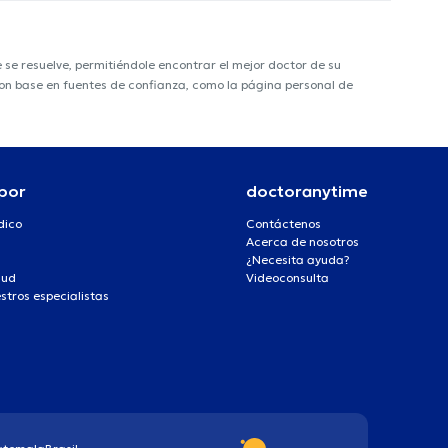
e resuelve, permitiéndole encontrar el mejor doctor de su
 con base en fuentes de confianza, como la página personal de
por
doctoranytime
dico
Contáctenos
Acerca de nosotros
¿Necesita ayuda?
lud
Videoconsulta
stros especialistas