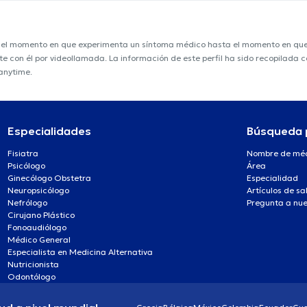
e el momento en que experimenta un síntoma médico hasta el momento en que s
nte con él por videollamada. La información de este perfil ha sido recopilada
ranytime.
Especialidades
Búsqueda 
Fisiatra
Nombre de mé
Psicólogo
Área
Ginecólogo Obstetra
Especialidad
Neuropsicólogo
Artículos de sa
Nefrólogo
Pregunta a nue
Cirujano Plástico
Fonoaudiólogo
Médico General
Especialista en Medicina Alternativa
Nutricionista
Odontólogo