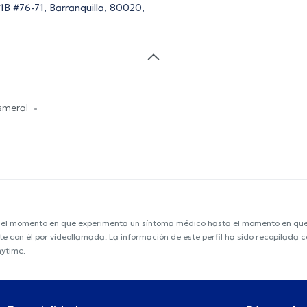
51B #76-71, Barranquilla, 80020,
Esmeral
e el momento en que experimenta un síntoma médico hasta el momento en que s
nte con él por videollamada. La información de este perfil ha sido recopilada
nytime.