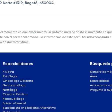
e 19 Norte #1319, Bogotá, 630004,
e el momento en que experimenta un síntoma médico hasta el momento en que s
nte con él por videollamada. La información de este perfil ha sido recopilada
po de doctoranytime.
Especialidades
Búsqueda 
Fisiatra
Nombre de mé
Psicólogo
Área
Ginecólogo Obstetra
Especialidad
Neuropsicólogo
Artículos de sa
Nefrólogo
Pregunta a nue
Cirujano Plástico
Fonoaudiólogo
Médico General
Especialista en Medicina Alternativa