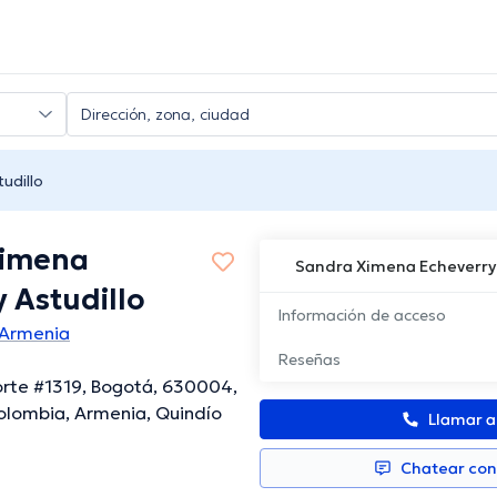
udillo
Ximena
Sandra Ximena Echeverry 
 Astudillo
Información de acceso
 Armenia
Reseñas
orte #1319, Bogotá, 630004,
olombia, Armenia, Quindío
Llamar 
Chatear co