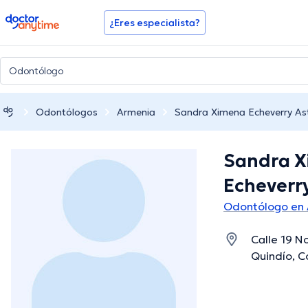
doctoranytime
¿Eres especialista?
Odontólogos
Armenia
Sandra Ximena Echeverry Ast
Sandra 
Echeverry
Odontólogo en
Calle 19 N
Quindío, C