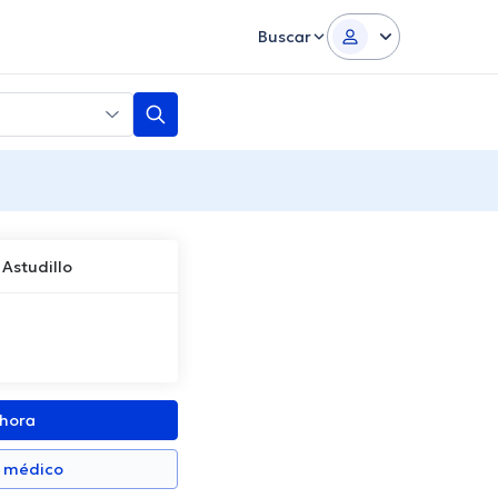
Buscar
Astudillo
ahora
n médico