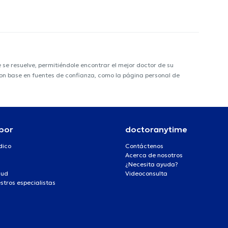
e resuelve, permitiéndole encontrar el mejor doctor de su
 con base en fuentes de confianza, como la página personal de
por
doctoranytime
dico
Contáctenos
Acerca de nosotros
¿Necesita ayuda?
lud
Videoconsulta
stros especialistas