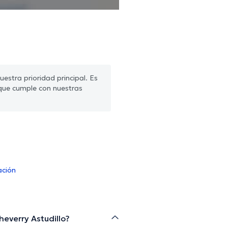
estra prioridad principal. Es
que cumple con nuestras
ación
heverry Astudillo?