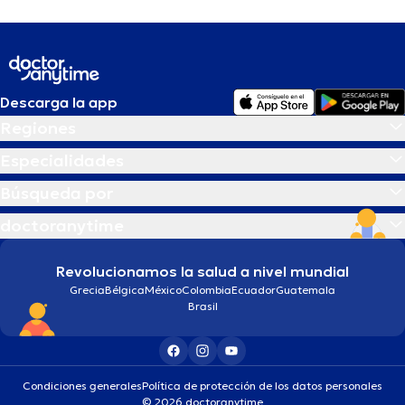
Descarga la app
Regiones
Especialidades
Búsqueda por
doctoranytime
Revolucionamos la salud a nivel mundial
Grecia
Bélgica
México
Colombia
Ecuador
Guatemala
Brasil
Condiciones generales
Política de protección de los datos personales
© 2026 doctoranytime