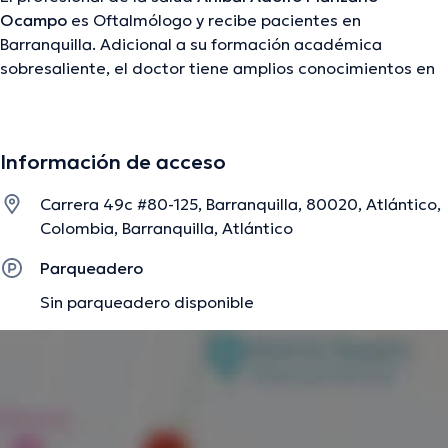
Ocampo
es Oftalmólogo y recibe pacientes en
Barranquilla. Adicional a su formación académica
sobresaliente, el doctor tiene amplios conocimientos en
su área de especialidad. El profesional de la salud cuenta
con varios años de experiencia laboral en su campo de
estudio. Igualmente, él se ha desempeñado como
Información de acceso
miembro de diversas asociaciones médicas. Anibal
Adolfo Manzano Ocampo ha colaborado en incontables
Carrera 49c #80-125, Barranquilla, 80020, Atlántico,
conferencias con la finalidad de tener una formación
Colombia, Barranquilla, Atlántico
continua en su campo de especialización y ha compartido
numerosas ediciones. Español es el idioma principal que
Parqueadero
maneja el Dr.
Sin parqueadero disponible
La descripción fue editada por el equipo de doctoranytime, con base en
información verificada.