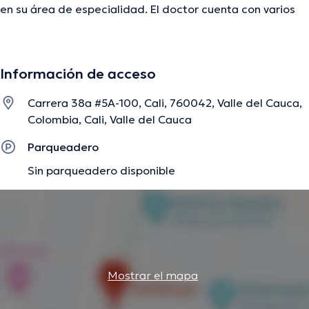
en su área de especialidad. El doctor cuenta con varios
años de experiencia laboral en su campo de estudio.
Además, él se ha destacados como miembro de diversas
asociaciones médicas. Antonio Sernich Tovar ha
Información de acceso
compartido en múltiples conferencias con la intención de
tener una formación continua en su disciplina de
Carrera 38a #5A-100, Cali, 760042, Valle del Cauca,
especialización y ha compartido importantes
Colombia, Cali, Valle del Cauca
publicaciones. Para finalizar, el profesional de la salud
puede hablar Español en su consultorio.
Parqueadero
Sin parqueadero disponible
La descripción fue editada por el equipo de doctoranytime, con base en
información verificada.
Mostrar el mapa