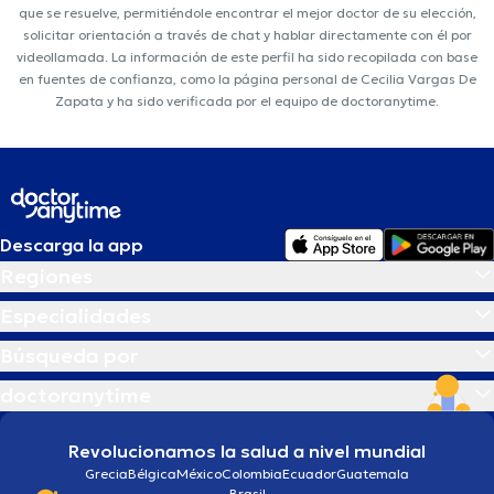
que se resuelve, permitiéndole encontrar el mejor doctor de su elección,
solicitar orientación a través de chat y hablar directamente con él por
videollamada. La información de este perfil ha sido recopilada con base
en fuentes de confianza, como la página personal de Cecilia Vargas De
Zapata y ha sido verificada por el equipo de doctoranytime.
Descarga la app
Regiones
Especialidades
Búsqueda por
doctoranytime
Revolucionamos la salud a nivel mundial
Grecia
Bélgica
México
Colombia
Ecuador
Guatemala
Brasil