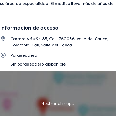
su área de especialidad. El médico lleva más de años de
experiencia laboral en su área de experiencia. Además, él
se ha destacados como miembro de diversas
asociaciones médicas. Eliecer Guevara Caldas ha
Información de acceso
cooperado en diversas conferencias con el objetivo de
tener una formación continua en su temática de
Carrera 46 #9c-85, Cali, 760036, Valle del Cauca,
especialización y ha anunciado diferentes artículos. La
Colombia, Cali, Valle del Cauca
consulta se puede realizar en Español.
Parqueadero
Sin parqueadero disponible
La descripción fue editada por el equipo de doctoranytime, con base en
información verificada.
Mostrar el mapa