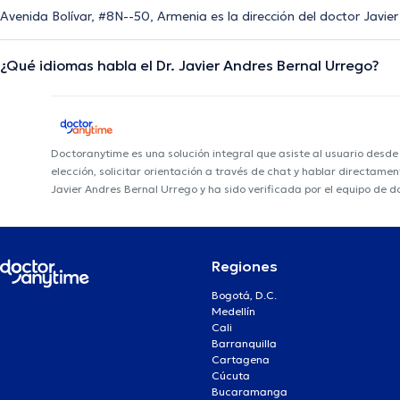
Avenida Bolívar, #8N--50, Armenia es la dirección del doctor Javie
¿Qué idiomas habla el Dr. Javier Andres Bernal Urrego?
Doctoranytime es una solución integral que asiste al usuario desd
elección, solicitar orientación a través de chat y hablar directame
Javier Andres Bernal Urrego y ha sido verificada por el equipo de 
Regiones
Bogotá, D.C.
Medellín
Cali
Barranquilla
Cartagena
Cúcuta
Bucaramanga