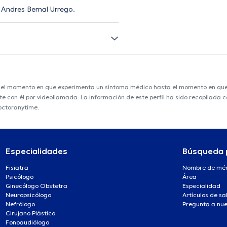
r Andres Bernal Urrego.
e el momento en que experimenta un síntoma médico hasta el momento en que s
nte con él por videollamada. La información de este perfil ha sido recopilada
doctoranytime.
Especialidades
Búsqueda 
Fisiatra
Nombre de mé
Psicólogo
Área
Ginecólogo Obstetra
Especialidad
Neuropsicólogo
Artículos de sa
Nefrólogo
Pregunta a nue
Cirujano Plástico
Fonoaudiólogo