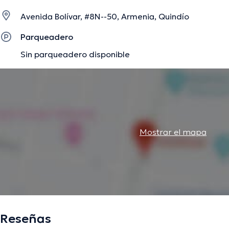
Avenida Bolívar, #8N--50, Armenia, Quindío
La descripción fue editada por el equipo de doctoranytime, con base en infor
Parqueadero
Sin parqueadero disponible
Mostrar el mapa
Reseñas