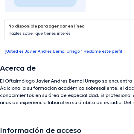
No disponible para agendar en línea
Hazles saber que tienes interés
¿Usted es Javier Andres Bernal Urrego? Reclame este perfil
Acerca de
El Oftalmólogo
Javier Andres Bernal Urrego
se encuentra 
Adicional a su formación académica sobresaliente, el doc
conocimientos en su área de especialidad. El profesional
años de experiencia laboral en su ámbito de estudio. Del
desempeñado como miembro de diversas asociaciones mé
Urrego ha colaborado en incontables conferencias con mi
continua en su temática de especialización y ha compartid
Información de acceso
Finalmente, el especialista puede hablar en Español.