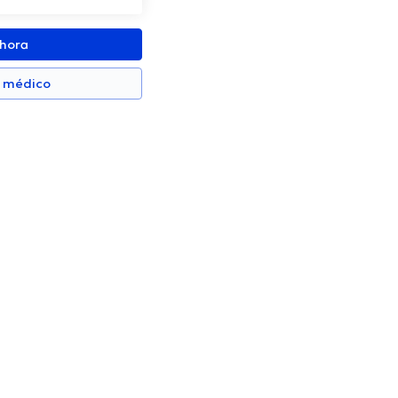
ahora
n médico