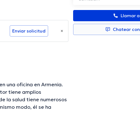
Llamar 
Chatear co
Enviar solicitud
en una oficina en Armenia.
tor tiene amplios
 de la salud tiene numerosos
 mismo modo, él se ha
dicas. Javier Andres Bernal
ras a tener una formación
o diversos artículos.