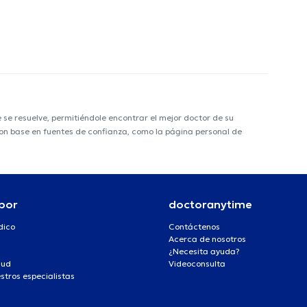
e resuelve, permitiéndole encontrar el mejor doctor de su
 con base en fuentes de confianza, como la página personal de
por
doctoranytime
dico
Contáctenos
Acerca de nosotros
¿Necesita ayuda?
lud
Videoconsulta
stros especialistas