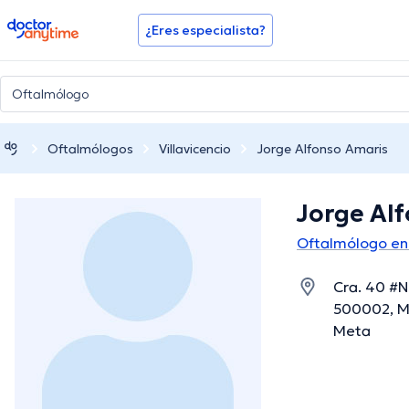
doctoranytime
¿Eres especialista?
Oftalmólogos
Villavicencio
Jorge Alfonso Amaris
Jorge Al
Oftalmólogo en 
Cra. 40 #No
500002, Me
Meta