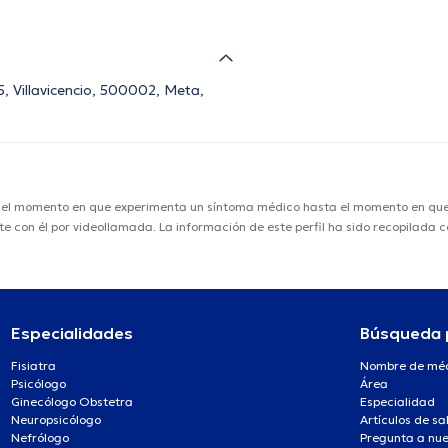
, Villavicencio, 500002, Meta,
e el momento en que experimenta un síntoma médico hasta el momento en que s
nte con él por videollamada. La información de este perfil ha sido recopilada
.
Especialidades
Búsqueda 
Fisiatra
Nombre de mé
Psicólogo
Área
Ginecólogo Obstetra
Especialidad
Neuropsicólogo
Artículos de sa
Nefrólogo
Pregunta a nue