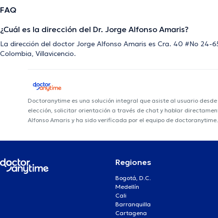
FAQ
¿Cuál es la dirección del Dr. Jorge Alfonso Amaris?
La dirección del doctor Jorge Alfonso Amaris es Cra. 40 #No 24-65
Colombia, Villavicencio.
Doctoranytime es una solución integral que asiste al usuario desd
elección, solicitar orientación a través de chat y hablar directame
Alfonso Amaris y ha sido verificada por el equipo de doctoranytime
Regiones
Bogotá, D.C.
Medellín
Cali
Barranquilla
Cartagena