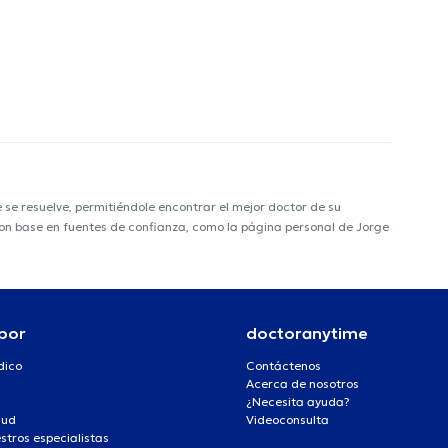
e resuelve, permitiéndole encontrar el mejor doctor de su
 con base en fuentes de confianza, como la página personal de Jorge
por
doctoranytime
dico
Contáctenos
Acerca de nosotros
¿Necesita ayuda?
lud
Videoconsulta
stros especialistas