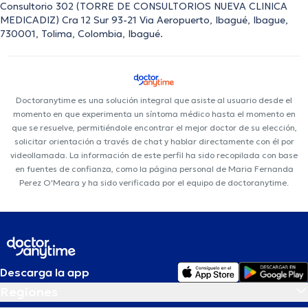
Consultorio 302 (TORRE DE CONSULTORIOS NUEVA CLINICA
MEDICADIZ) Cra 12 Sur 93-21 Via Aeropuerto, Ibagué, Ibague,
730001, Tolima, Colombia, Ibagué.
Doctoranytime es una solución integral que asiste al usuario desde el
momento en que experimenta un síntoma médico hasta el momento en
que se resuelve, permitiéndole encontrar el mejor doctor de su elección,
solicitar orientación a través de chat y hablar directamente con él por
videollamada. La información de este perfil ha sido recopilada con base
en fuentes de confianza, como la página personal de Maria Fernanda
Perez O'Meara y ha sido verificada por el equipo de doctoranytime.
Descarga la app
Regiones