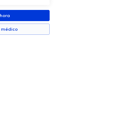
ahora
n médico