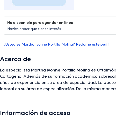
No disponible para agendar en línea
Hazles saber que tienes interés
¿Usted es Martha Ivonne Portilla Molina? Reclame este perfil
Acerca de
La especialista
Martha Ivonne Portilla Molina
es Oftalmólo
Cartagena. Además de su formación académica sobresalie
años de experiencia en su área de especialidad. La doct
laboral en su área de especialización. De la misma mane
como miembro de diversas asociaciones médicas. Martha I
colaborado en múltiples conferencias con el fin de tener 
temática de especialización y ha publicado diversos artícu
Información de acceso
en Español.