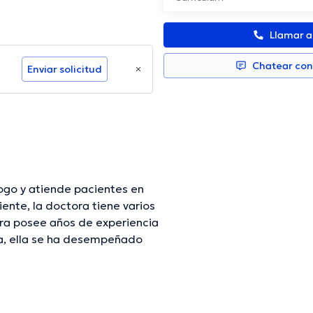
Llamar 
Chatear co
Enviar solicitud
go y atiende pacientes en
nte, la doctora tiene varios
ora posee años de experiencia
ra, ella se ha desempeñado
vonne Portilla Molina ha
una formación continua en su
los. Su cita se puede realizar