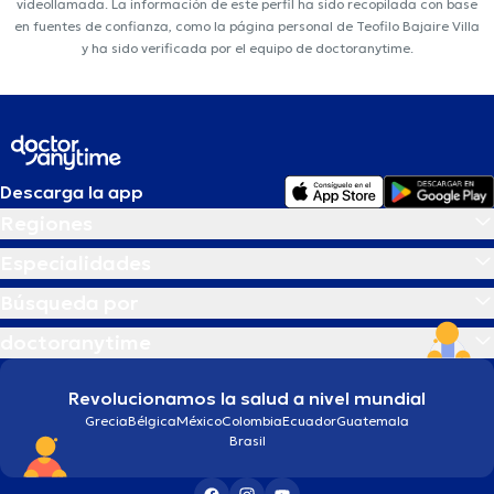
videollamada. La información de este perfil ha sido recopilada con base
en fuentes de confianza, como la página personal de Teofilo Bajaire Villa
y ha sido verificada por el equipo de doctoranytime.
Descarga la app
Regiones
Especialidades
Búsqueda por
doctoranytime
Revolucionamos la salud a nivel mundial
Grecia
Bélgica
México
Colombia
Ecuador
Guatemala
Brasil