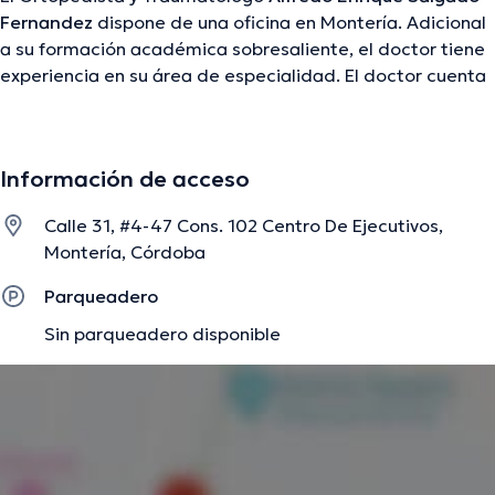
Fernandez
dispone de una oficina en Montería. Adicional
a su formación académica sobresaliente, el doctor tiene
experiencia en su área de especialidad. El doctor cuenta
con muchos años de experiencia laboral en su ámbito de
estudio. De la misma manera, él se ha desempeñado
como miembro de diversas asociaciones médicas.
Información de acceso
Alfredo Enrique Salgado Fernandez ha participado en
múltiples conferencias con la meta de tener una
Calle 31, #4-47 Cons. 102 Centro De Ejecutivos,
formación continua en su ámbito de especialización y ha
Montería, Córdoba
anunciado diversos artículos. Español es el idioma
principal manejados por el doctor.
Parqueadero
Sin parqueadero disponible
La descripción fue editada por el equipo de doctoranytime, con base en
información verificada.