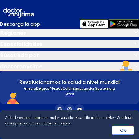
Descarga la app
Regiones
Especialidades
Búsqueda por
doctoranytime
Revolucionamos la salud a nivel mundial
Grecia
Bélgica
México
Colombia
Ecuador
Guatemala
Brasil
A fin de proporcionarle un mejor servicio, este sitio utiliza cookies. Continúe
Condiciones generales
Política de protección de los datos personales
navegando si acepta el uso de cookies.
© 2026 doctoranytime
OK