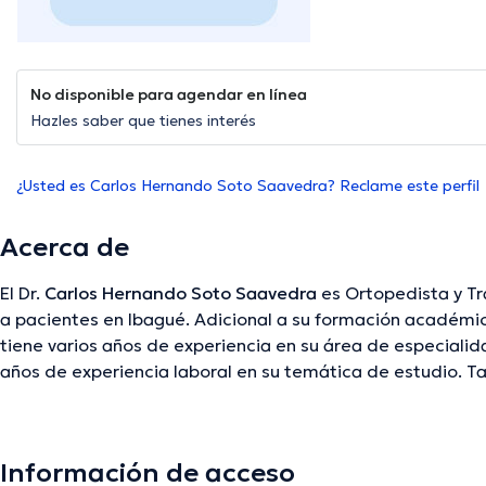
No disponible para agendar en línea
Hazles saber que tienes interés
¿Usted es Carlos Hernando Soto Saavedra? Reclame este perfil
Acerca de
El Dr.
Carlos Hernando Soto Saavedra
es Ortopedista y Tr
a pacientes en Ibagué. Adicional a su formación académic
tiene varios años de experiencia en su área de especialida
años de experiencia laboral en su temática de estudio. T
como miembro de diversas asociaciones médicas. Carlo
participado en cuantiosas conferencias con el fin de tene
disciplina de especialización y ha publicado diferentes publ
Información de acceso
Dr. puede hablar Español en su consultorio.