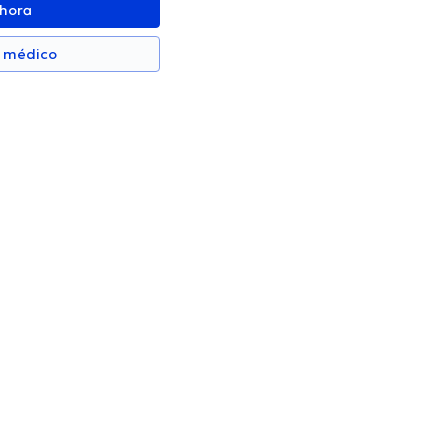
ahora
n médico