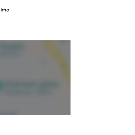
olima
mación verificada.