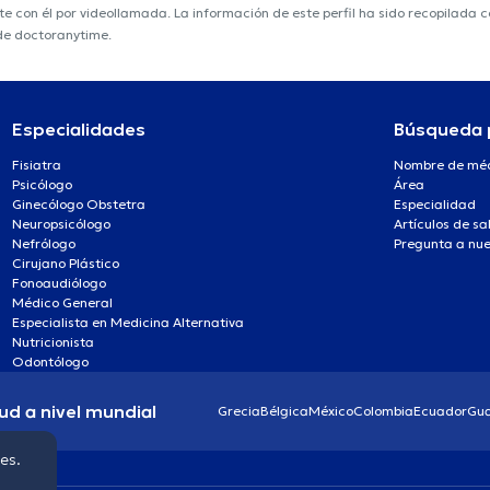
nte con él por videollamada. La información de este perfil ha sido recopilada
 de doctoranytime.
Especialidades
Búsqueda 
Fisiatra
Nombre de mé
Psicólogo
Área
Ginecólogo Obstetra
Especialidad
Neuropsicólogo
Artículos de sa
Nefrólogo
Pregunta a nue
Cirujano Plástico
Fonoaudiólogo
Médico General
Especialista en Medicina Alternativa
Nutricionista
Odontólogo
ud a nivel mundial
Grecia
Bélgica
México
Colombia
Ecuador
Gu
ies.