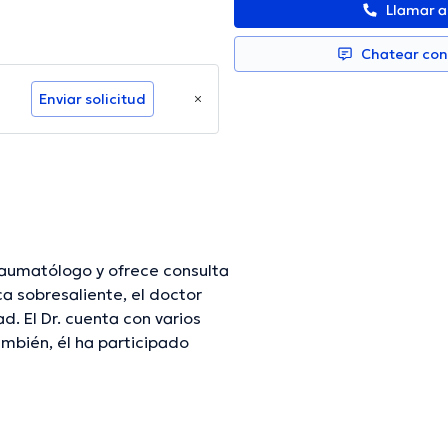
Llamar 
Chatear co
Enviar solicitud
aumatólogo y ofrece consulta
a sobresaliente, el doctor
d. El Dr. cuenta con varios
ambién, él ha participado
s Hernando Soto Saavedra ha
r una formación continua en su
icaciones. Para finalizar, el