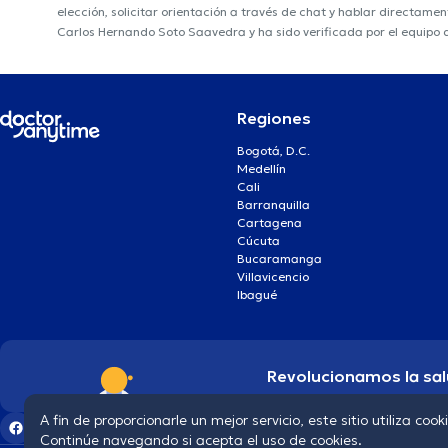
elección, solicitar orientación a través de chat y hablar directame
Carlos Hernando Soto Saavedra y ha sido verificada por el equipo
Regiones
Bogotá, D.C.
Medellín
Cali
Barranquilla
Cartagena
Cúcuta
Bucaramanga
Villavicencio
Ibagué
Revolucionamos la sal
A fin de proporcionarle un mejor servicio, este sitio utiliza cook
Continúe navegando si acepta el uso de cookies.