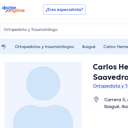
doctoranytime
¿Eres especialista?
Ortopedistas y traumatólogos
Ibagué
Carlos Hern
Carlos H
Saavedr
Ortopedista y 
Carrera 5, 
Ibagué, Ib