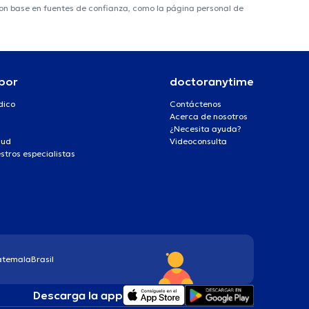
 con base en fuentes de confianza, como la página personal de
por
doctoranytime
dico
Contáctenos
Acerca de nosotros
¿Necesita ayuda?
lud
Videoconsulta
stros especialistas
atemala
Brasil
Descarga la app