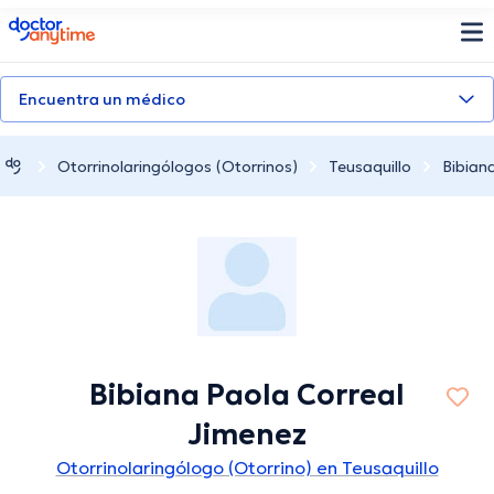
doctoranytime
Encuentra un médico
Otorrinolaringólogos (Otorrinos)
Teusaquillo
Bibian
Bibiana Paola Correal
Jimenez
Otorrinolaringólogo (Otorrino) en Teusaquillo