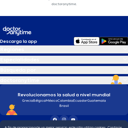
doctoranytime.
Descarga la app
Regiones
Especialidades
Búsqueda por
doctoranytime
Revolucionamos la salud a nivel mundial
Grecia
Bélgica
México
Colombia
Ecuador
Guatemala
Brasil
A fin de proporcionarle un mejor servicio, este sitio utiliza cookies. Continúe