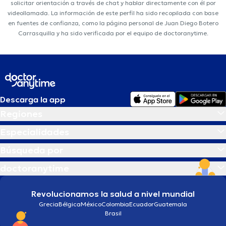
solicitar orientación a través de chat y hablar directamente con él por
videollamada. La información de este perfil ha sido recopilada con base
en fuentes de confianza, como la página personal de Juan Diego Botero
Carrasquilla y ha sido verificada por el equipo de doctoranytime.
Descarga la app
Regiones
Especialidades
Búsqueda por
doctoranytime
Revolucionamos la salud a nivel mundial
Grecia
Bélgica
México
Colombia
Ecuador
Guatemala
Brasil