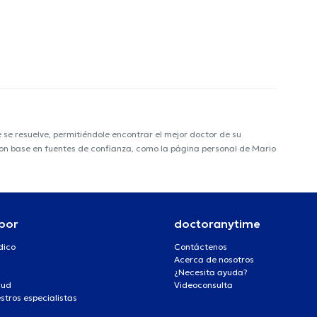
e resuelve, permitiéndole encontrar el mejor doctor de su
 con base en fuentes de confianza, como la página personal de Mario
por
doctoranytime
dico
Contáctenos
Acerca de nosotros
¿Necesita ayuda?
lud
Videoconsulta
stros especialistas