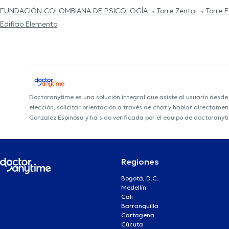
FUNDACIÓN COLOMBIANA DE PSICOLOGÍA
Torre Zentai
Torre 
Edificio Elemento
Doctoranytime es una solución integral que asiste al usuario desd
elección, solicitar orientación a través de chat y hablar directame
Gonzalez Espinosa y ha sido verificada por el equipo de doctoranyt
Regiones
Bogotá, D.C.
Medellín
Cali
Barranquilla
Cartagena
Cúcuta