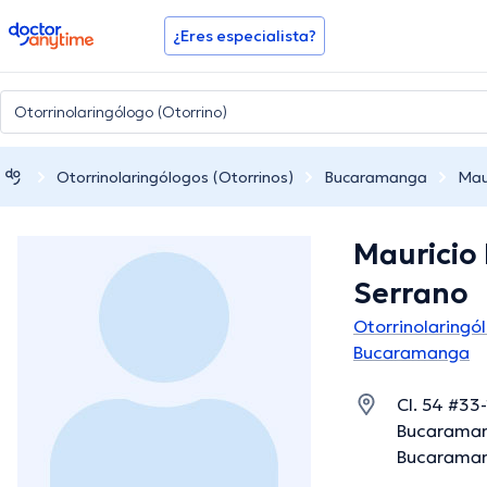
doctoranytime
¿Eres especialista?
Otorrinolaringólogos (Otorrinos)
Bucaramanga
Mau
Mauricio
Serrano
Otorrinolaringó
Bucaramanga
Cl. 54 #33
Bucaraman
Bucaraman