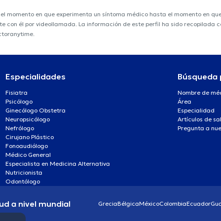
e el momento en que experimenta un síntoma médico hasta el momento en que s
nte con él por videollamada. La información de este perfil ha sido recopilada
ctoranytime.
Especialidades
Búsqueda 
Fisiatra
Nombre de mé
Psicólogo
Área
Ginecólogo Obstetra
Especialidad
Neuropsicólogo
Artículos de sa
Nefrólogo
Pregunta a nue
Cirujano Plástico
Fonoaudiólogo
Médico General
Especialista en Medicina Alternativa
Nutricionista
Odontólogo
ud a nivel mundial
Grecia
Bélgica
México
Colombia
Ecuador
Gu