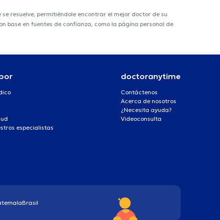
e resuelve, permitiéndole encontrar el mejor doctor de su
 con base en fuentes de confianza, como la página personal de
por
doctoranytime
dico
Contáctenos
Acerca de nosotros
¿Necesita ayuda?
lud
Videoconsulta
stros especialistas
atemala
Brasil