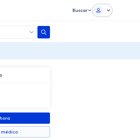
Buscar
o
ahora
n médico