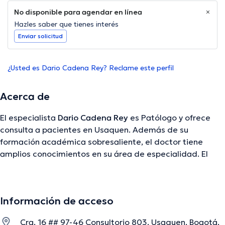
No disponible para agendar en línea
Hazles saber que tienes interés
Enviar solicitud
¿Usted es Dario Cadena Rey? Reclame este perfil
Acerca de
El especialista
Dario Cadena Rey
es Patólogo y ofrece
consulta a pacientes en Usaquen. Además de su
formación académica sobresaliente, el doctor tiene
amplios conocimientos en su área de especialidad. El
profesional de la salud tiene varios años de experiencia
laboral en su campo de estudio. Del mismo modo, él se
ha desempeñado como miembro de diversas
Información de acceso
asociaciones médicas. Dario Cadena Rey ha participado
en incontables conferencias con el fin de tener una
Cra. 16 ## 97-46 Consultorio 803, Usaquen, Bogotá,