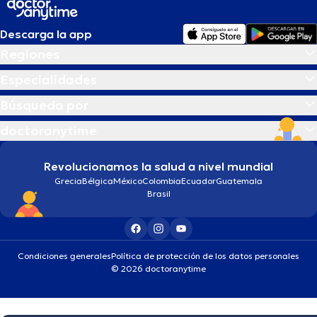
Descarga la app
Regiones
Especialidades
Búsqueda por
doctoranytime
Revolucionamos la salud a nivel mundial
Grecia
Bélgica
México
Colombia
Ecuador
Guatemala
Brasil
Condiciones generales
Política de protección de los datos personales
© 2026 doctoranytime