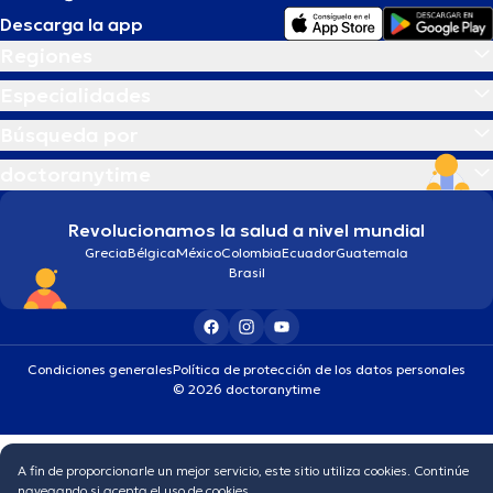
Descarga la app
Regiones
Especialidades
Búsqueda por
doctoranytime
Revolucionamos la salud a nivel mundial
Grecia
Bélgica
México
Colombia
Ecuador
Guatemala
Brasil
Condiciones generales
Política de protección de los datos personales
© 2026 doctoranytime
A fin de proporcionarle un mejor servicio, este sitio utiliza cookies. Continúe
navegando si acepta el uso de cookies.