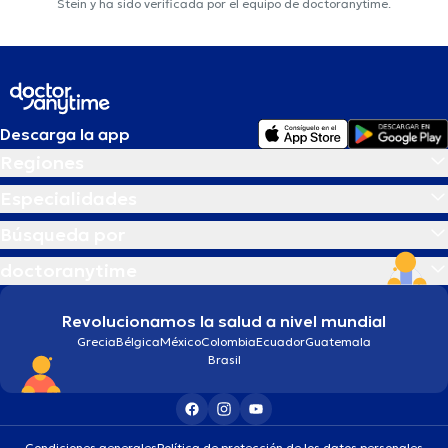
Stein y ha sido verificada por el equipo de doctoranytime.
Descarga la app
Regiones
Especialidades
Búsqueda por
doctoranytime
Revolucionamos la salud a nivel mundial
Grecia
Bélgica
México
Colombia
Ecuador
Guatemala
Brasil
Condiciones generales
Política de protección de los datos personales