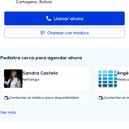
Cartagena, Bolívar
Llamar ahora
Chatear con médico
Pediatra cerca para agendar ahora
Sandra Castelo
Angél
Nefrólogo
Médico
Contactar al médico para disponibilidad
Contactar al m
Ver más