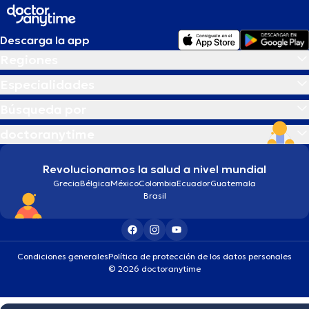
Descarga la app
Regiones
Especialidades
Búsqueda por
doctoranytime
Revolucionamos la salud a nivel mundial
Grecia
Bélgica
México
Colombia
Ecuador
Guatemala
Brasil
Condiciones generales
Política de protección de los datos personales
© 2026 doctoranytime