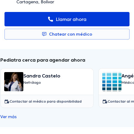
Cartagena, Bolívar
Llamar ahora
Chatear con médico
Pediatra cerca para agendar ahora
Sandra Castelo
Angél
Nefrólogo
Médico
Contactar al médico para disponibilidad
Contactar al m
Ver más