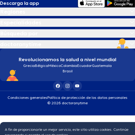
Descarga la app
Regiones
Especialidades
Búsqueda por
doctoranytime
Revolucionamos la salud a nivel mundial
Grecia
Bélgica
México
Colombia
Ecuador
Guatemala
Brasil
Condiciones generales
Política de protección de los datos personales
© 2026 doctoranytime
A fin de proporcionarle un mejor servicio, este sitio utiliza cookies. Continúe
navegando si acepta el uso de cookies.