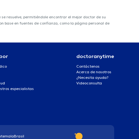
e resuelve, permitiéndole encontrar el mejor doctor de su
 con base en fuentes de confianza, como la página personal de
por
doctoranytime
dico
Contáctenos
Acerca de nosotros
¿Necesita ayuda?
lud
Videoconsulta
stros especialistas
atemala
Brasil