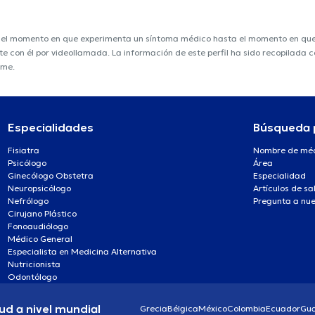
e el momento en que experimenta un síntoma médico hasta el momento en que s
nte con él por videollamada. La información de este perfil ha sido recopilada
ime.
Especialidades
Búsqueda 
Fisiatra
Nombre de mé
Psicólogo
Área
Ginecólogo Obstetra
Especialidad
Neuropsicólogo
Artículos de sa
Nefrólogo
Pregunta a nue
Cirujano Plástico
Fonoaudiólogo
Médico General
Especialista en Medicina Alternativa
Nutricionista
Odontólogo
ud a nivel mundial
Grecia
Bélgica
México
Colombia
Ecuador
Gu