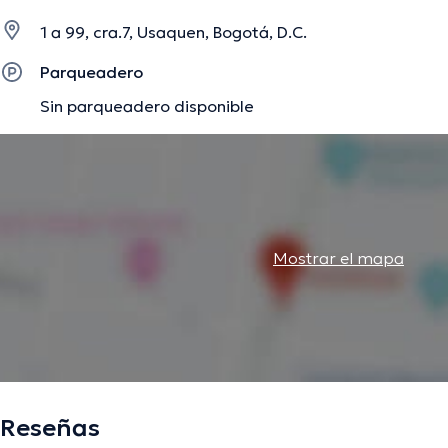
1 a 99, cra.7, Usaquen, Bogotá, D.C.
La descripción fue editada por el equipo de doctoranytime, con base en infor
Parqueadero
Sin parqueadero disponible
Mostrar el mapa
Reseñas