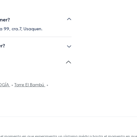
imer?
a 99, cra.7, Usaquen.
er?
OGÍA
Torre El Bambú
e el momento en que experimenta un síntoma médico hasta el momento en que s