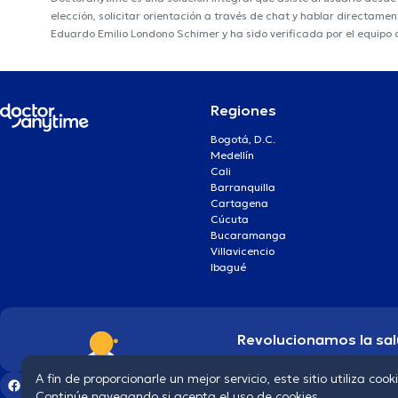
elección, solicitar orientación a través de chat y hablar directame
Eduardo Emilio Londono Schimer y ha sido verificada por el equipo
Regiones
Bogotá, D.C.
Medellín
Cali
Barranquilla
Cartagena
Cúcuta
Bucaramanga
Villavicencio
Ibagué
Revolucionamos la sal
A fin de proporcionarle un mejor servicio, este sitio utiliza cook
Continúe navegando si acepta el uso de cookies.