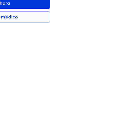
ahora
n médico