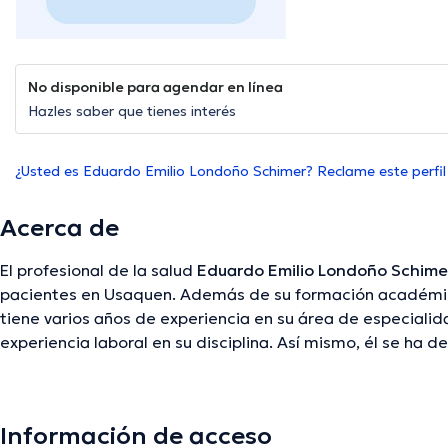
No disponible para agendar en línea
Hazles saber que tienes interés
¿Usted es Eduardo Emilio Londoño Schimer? Reclame este perfil
Acerca de
El profesional de la salud
Eduardo Emilio Londoño Schime
pacientes en Usaquen. Además de su formación académica
tiene varios años de experiencia en su área de especialida
experiencia laboral en su disciplina. Así mismo, él se 
de diversas asociaciones médicas. Eduardo Emilio Londo
en considerables conferencias con la intención de lograr 
en su disciplina de especialización y ha publicado difere
Información de acceso
opcionalmente se puede llevar a cabo en Español.