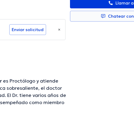
Llamar 
Chatear co
Enviar solicitud
r
es Proctólogo y atiende
 sobresaliente, el doctor
d. El Dr. tiene varios años de
ha desempeñado como miembro
ño Schimer ha formado parte
tener una formación continua
ntes comunicados. Su consulta