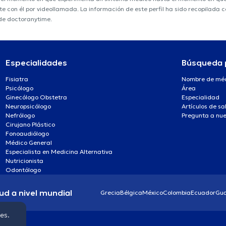
nte con él por videollamada. La información de este perfil ha sido recopilada
 de doctoranytime.
Especialidades
Búsqueda 
Fisiatra
Nombre de mé
Psicólogo
Área
Ginecólogo Obstetra
Especialidad
Neuropsicólogo
Artículos de sa
Nefrólogo
Pregunta a nue
Cirujano Plástico
Fonoaudiólogo
Médico General
Especialista en Medicina Alternativa
Nutricionista
Odontólogo
ud a nivel mundial
Grecia
Bélgica
México
Colombia
Ecuador
Gu
ies.