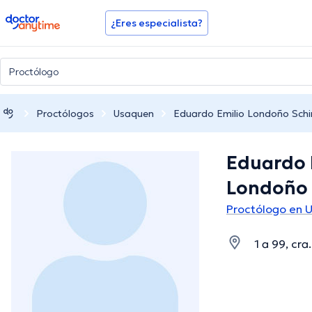
doctoranytime
¿Eres especialista?
Proctólogos
Usaquen
Eduardo Emilio Londoño Sch
Eduardo 
Londoño 
Proctólogo en 
1 a 99, cra