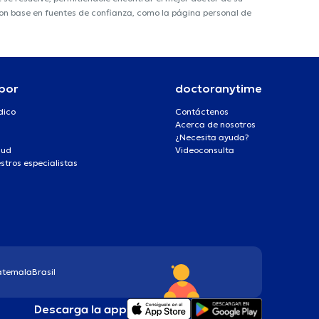
 con base en fuentes de confianza, como la página personal de
por
doctoranytime
dico
Contáctenos
Acerca de nosotros
¿Necesita ayuda?
lud
Videoconsulta
stros especialistas
atemala
Brasil
Descarga la app