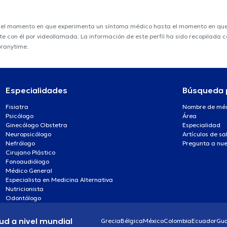
e el momento en que experimenta un síntoma médico hasta el momento en que s
nte con él por videollamada. La información de este perfil ha sido recopilada
oranytime.
Especialidades
Búsqueda 
Fisiatra
Nombre de mé
Psicólogo
Área
Ginecólogo Obstetra
Especialidad
Neuropsicólogo
Artículos de sa
Nefrólogo
Pregunta a nue
Cirujano Plástico
Fonoaudiólogo
Médico General
Especialista en Medicina Alternativa
Nutricionista
Odontólogo
ud a nivel mundial
Grecia
Bélgica
México
Colombia
Ecuador
Gu