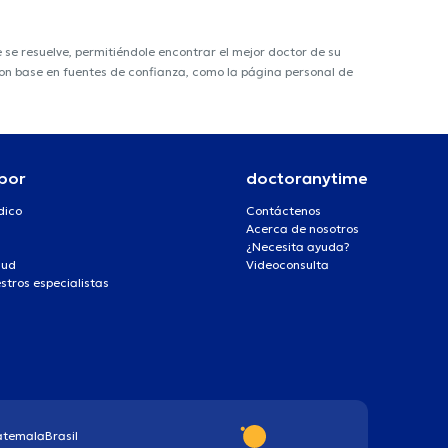
e resuelve, permitiéndole encontrar el mejor doctor de su
 con base en fuentes de confianza, como la página personal de
por
doctoranytime
dico
Contáctenos
Acerca de nosotros
¿Necesita ayuda?
lud
Videoconsulta
stros especialistas
atemala
Brasil