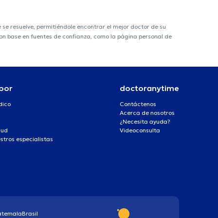
e resuelve, permitiéndole encontrar el mejor doctor de su
 con base en fuentes de confianza, como la página personal de
por
doctoranytime
dico
Contáctenos
Acerca de nosotros
¿Necesita ayuda?
lud
Videoconsulta
stros especialistas
atemala
Brasil