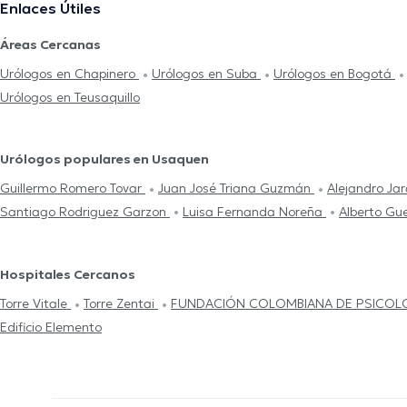
Enlaces Útiles
Áreas Cercanas
Urólogos en Chapinero
Urólogos en Suba
Urólogos en Bogotá
Urólogos en Teusaquillo
Urólogos populares en Usaquen
Guillermo Romero Tovar
Juan José Triana Guzmán
Alejandro Ja
Santiago Rodriguez Garzon
Luisa Fernanda Noreña
Alberto Gu
Hospitales Cercanos
Torre Vitale
Torre Zentai
FUNDACIÓN COLOMBIANA DE PSICOL
Edificio Elemento