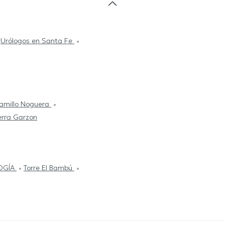
Urólogos en Santa Fe
ramillo Noguera
erra Garzon
OGÍA
Torre El Bambú