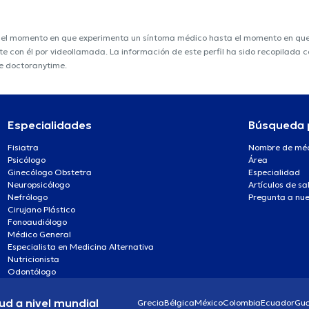
e el momento en que experimenta un síntoma médico hasta el momento en que s
nte con él por videollamada. La información de este perfil ha sido recopilada
de doctoranytime.
Especialidades
Búsqueda 
Fisiatra
Nombre de mé
Psicólogo
Área
Ginecólogo Obstetra
Especialidad
Neuropsicólogo
Artículos de sa
Nefrólogo
Pregunta a nue
Cirujano Plástico
Fonoaudiólogo
Médico General
Especialista en Medicina Alternativa
Nutricionista
Odontólogo
ud a nivel mundial
Grecia
Bélgica
México
Colombia
Ecuador
Gu