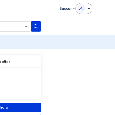
Buscar
rdoñez
ahora