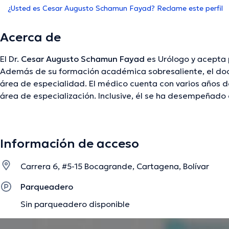
¿Usted es Cesar Augusto Schamun Fayad? Reclame este perfil
Acerca de
El Dr.
Cesar Augusto Schamun Fayad
es Urólogo y acepta 
Además de su formación académica sobresaliente, el doct
área de especialidad. El médico cuenta con varios años de
área de especialización. Inclusive, él se ha desempeñad
asociaciones médicas. Cesar Augusto Schamun Fayad ha 
conferencias con el fin de tener una formación continua e
y ha compartido importantes publicaciones. Español son l
Información de acceso
especialista.
Carrera 6, #5-15 Bocagrande, Cartagena, Bolívar
La descripción fue editada por el equipo de doctoranytime, con base en infor
Parqueadero
Sin parqueadero disponible