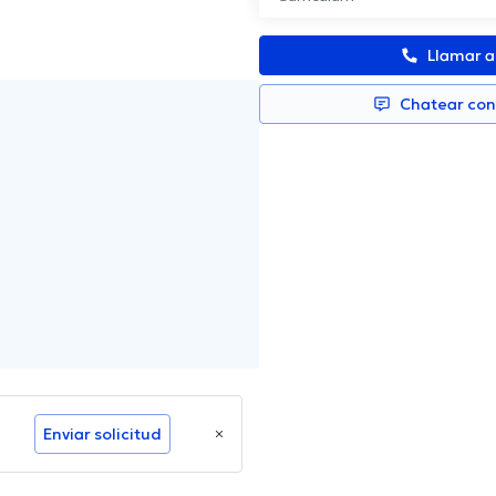
Llamar 
Chatear co
Enviar solicitud