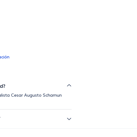
ación
ad?
ialista Cesar Augusto Schamun
?