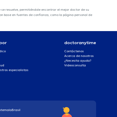
e resuelve, permitiéndole encontrar el mejor doctor de su
 con base en fuentes de confianza, como la página personal de
por
doctoranytime
dico
Contáctenos
Acerca de nosotros
¿Necesita ayuda?
lud
Videoconsulta
stros especialistas
atemala
Brasil