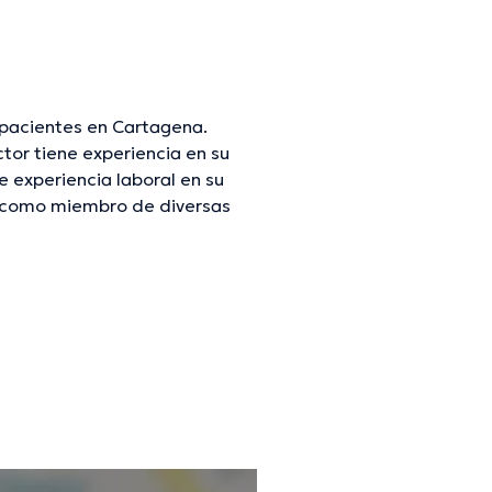
pacientes en Cartagena.
or tiene experiencia en su
 experiencia laboral en su
o como miembro de diversas
participado en innumerables
n su ámbito de especialización
os idiomas hablados por el
mación verificada.