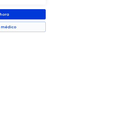
ahora
n médico