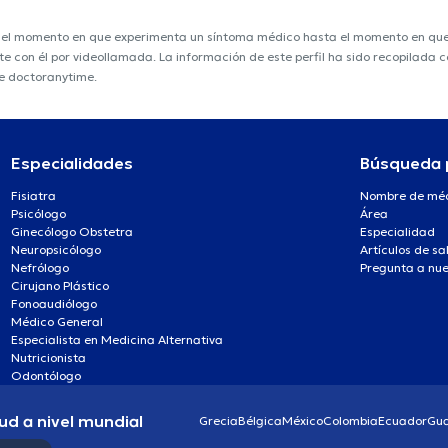
e el momento en que experimenta un síntoma médico hasta el momento en que s
nte con él por videollamada. La información de este perfil ha sido recopilada
e doctoranytime.
Especialidades
Búsqueda 
Fisiatra
Nombre de mé
Psicólogo
Área
Ginecólogo Obstetra
Especialidad
Neuropsicólogo
Artículos de sa
Nefrólogo
Pregunta a nue
Cirujano Plástico
Fonoaudiólogo
Médico General
Especialista en Medicina Alternativa
Nutricionista
Odontólogo
ud a nivel mundial
Grecia
Bélgica
México
Colombia
Ecuador
Gu