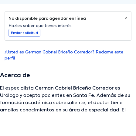
No disponible para agendar en línea
Hazles saber que tienes interés
Enviar solicitud
¿Usted es German Gabriel Briceño Corredor? Reclame este
perfil
Acerca de
El especialista
German Gabriel Briceño Corredor
es
Urólogo y acepta pacientes en Santa Fe. Además de su
formación académica sobresaliente, el doctor tiene
amplios conocimientos en su área de especialidad. El
doctor cuenta con varios años de experiencia laboral en
su disciplina. Igualmente, él se ha desempeñado como
miembro de diversas asociaciones médicas. German