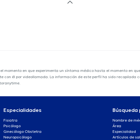
e el momento en que experimenta un síntoma médico hasta el momento en que s
nte con él por videollamada. La información de este perfil ha sido recopilada
toranytime.
Especialidades
Búsqueda 
Fisiatra
Nombre de mé
Psicólogo
Área
Ginecólogo Obstetra
Especialidad
Neuropsicólogo
Artículos de sa