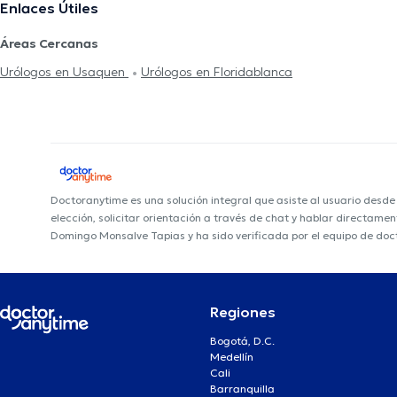
Enlaces Útiles
Áreas Cercanas
Urólogos en Usaquen
Urólogos en Floridablanca
Doctoranytime es una solución integral que asiste al usuario desd
elección, solicitar orientación a través de chat y hablar directame
Domingo Monsalve Tapias y ha sido verificada por el equipo de doc
Regiones
Bogotá, D.C.
Medellín
Cali
Barranquilla