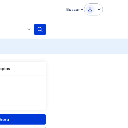
Buscar
apias
ahora