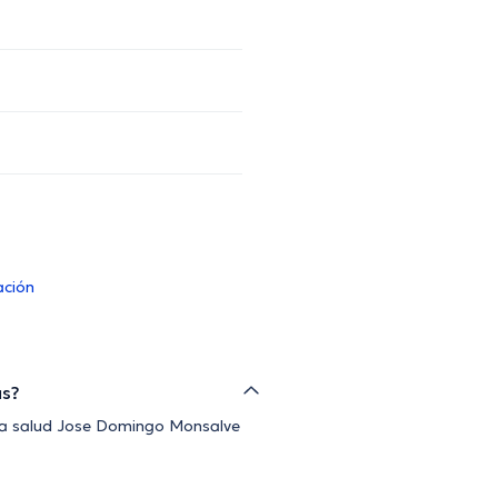
ación
as?
de la salud Jose Domingo Monsalve