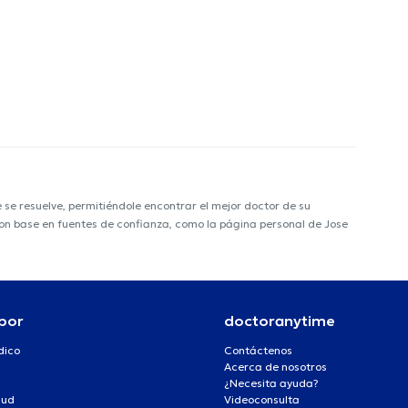
e resuelve, permitiéndole encontrar el mejor doctor de su
 con base en fuentes de confianza, como la página personal de Jose
por
doctoranytime
dico
Contáctenos
Acerca de nosotros
¿Necesita ayuda?
lud
Videoconsulta