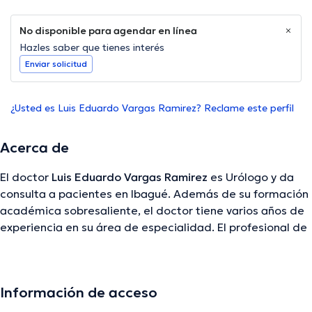
No disponible para agendar en línea
Hazles saber que tienes interés
Enviar solicitud
¿Usted es Luis Eduardo Vargas Ramirez? Reclame este perfil
Acerca de
El doctor
Luis Eduardo Vargas Ramirez
es Urólogo y da
consulta a pacientes en Ibagué. Además de su formación
académica sobresaliente, el doctor tiene varios años de
experiencia en su área de especialidad. El profesional de
la salud lleva más de años de experiencia laboral en su
área de experiencia. Por otra parte, él se ha
desempeñado como miembro de diversas asociaciones
Información de acceso
médicas. Luis Eduardo Vargas Ramirez ha intervenido en
diversas conferencias con la intención de lograr tener una