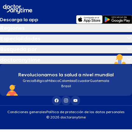
Descarga la app
Regiones
Especialidades
Búsqueda por
doctoranytime
Revolucionamos la salud a nivel mundial
Grecia
Bélgica
México
Colombia
Ecuador
Guatemala
Brasil
Condiciones generales
Política de protección de los datos personales
© 2026 doctoranytime