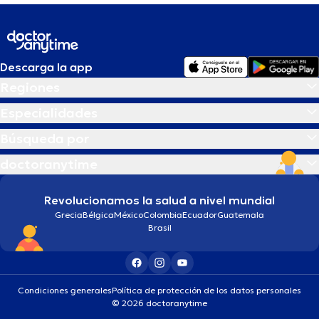
Descarga la app
Regiones
Especialidades
Búsqueda por
doctoranytime
Revolucionamos la salud a nivel mundial
Grecia
Bélgica
México
Colombia
Ecuador
Guatemala
Brasil
Condiciones generales
Política de protección de los datos personales
© 2026 doctoranytime