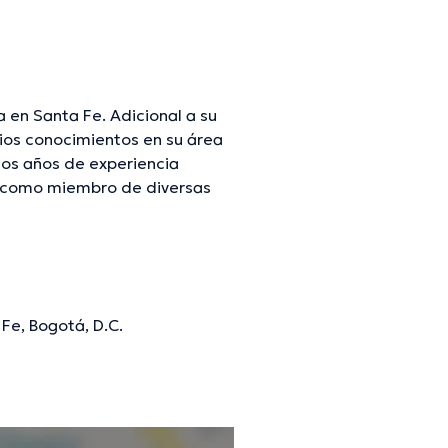
a en Santa Fe. Adicional a su
ios conocimientos en su área
rios años de experiencia
o como miembro de diversas
 cooperado en considerables
tinua en su campo de
mente, el profesional de la
Fe, Bogotá, D.C.
mación verificada.