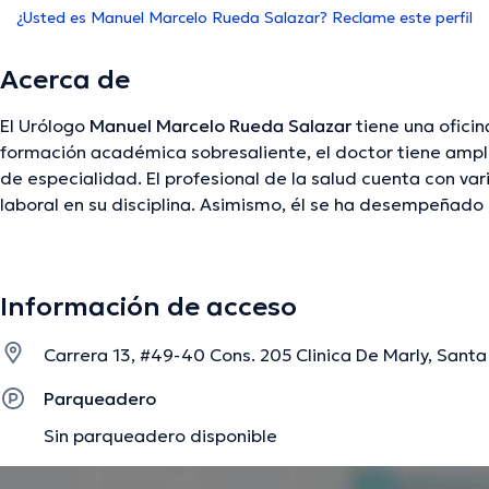
¿Usted es Manuel Marcelo Rueda Salazar? Reclame este perfil
Acerca de
El Urólogo
Manuel Marcelo Rueda Salazar
tiene una oficin
formación académica sobresaliente, el doctor tiene ampl
de especialidad. El profesional de la salud cuenta con va
laboral en su disciplina. Asimismo, él se ha desempeñad
asociaciones médicas. Manuel Marcelo Rueda Salazar ha
conferencias con el objetivo de tener una formación con
especialización y ha difundido numerosas ediciones. Final
Información de acceso
salud puede hablar en Español.
Carrera 13, #49-40 Cons. 205 Clinica De Marly, Santa 
La descripción fue editada por el equipo de doctoranytime, con base en infor
Parqueadero
Sin parqueadero disponible