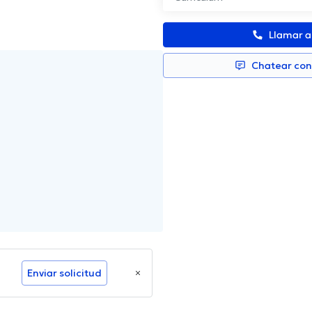
Llamar 
Chatear co
Enviar solicitud