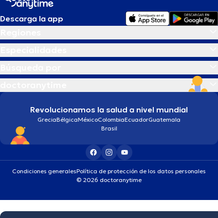
Descarga la app
Regiones
Especialidades
Búsqueda por
doctoranytime
Revolucionamos la salud a nivel mundial
Grecia
Bélgica
México
Colombia
Ecuador
Guatemala
Brasil
Condiciones generales
Política de protección de los datos personales
© 2026 doctoranytime