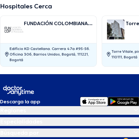
Hospitales Cerca
FUNDACIÓN COLOMBIANA
Torre
DE PSICOLOGÍA
Edificio KD Castellana. Carrera 47a #95-56.
Torre Vitale, p
Oficina 306, Barrios Unidos, Bogotá, 111221,
110111, Bogotá
Bogotá
Descarga la app
Regiones
Especialidades
Búsqueda por