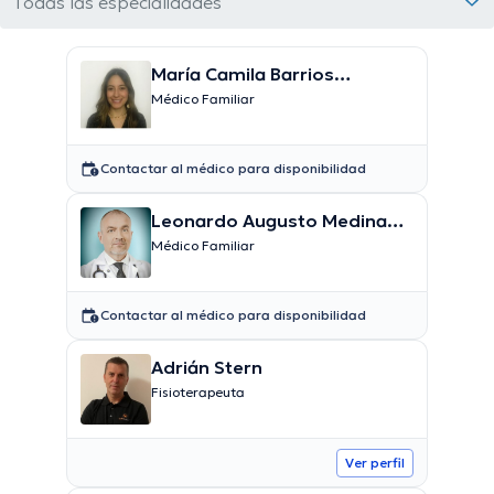
Todas las especialidades
María Camila Barrios
Martínez
Médico Familiar
Contactar al médico para disponibilidad
Leonardo Augusto Medina
Ospina
Médico Familiar
Contactar al médico para disponibilidad
Adrián Stern
Fisioterapeuta
Ver perfil