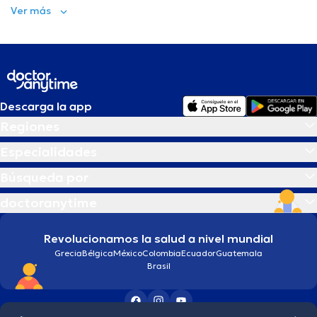
Ver más
Descarga la app
Regiones
Especialidades
Búsqueda por
doctoranytime
Revolucionamos la salud a nivel mundial
Grecia
Bélgica
México
Colombia
Ecuador
Guatemala
Brasil