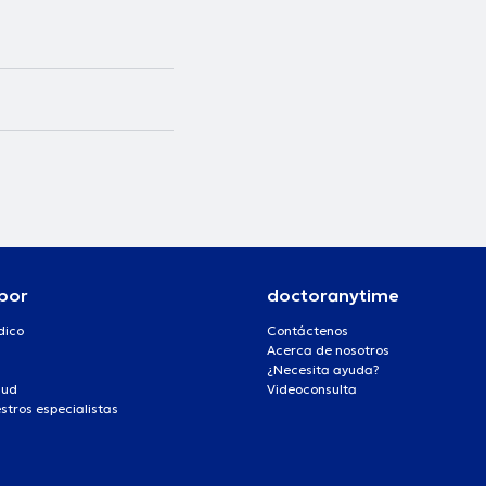
por
doctoranytime
dico
Contáctenos
Acerca de nosotros
¿Necesita ayuda?
lud
Videoconsulta
stros especialistas