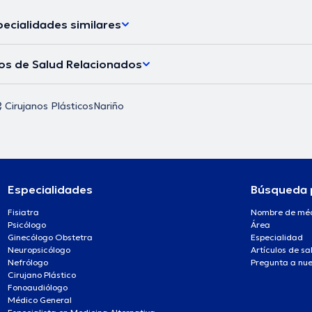
ecialidades similares
los de Salud Relacionados
Cirujanos Plásticos
Nariño
Especialidades
Búsqueda 
Fisiatra
Nombre de mé
Psicólogo
Área
Ginecólogo Obstetra
Especialidad
Neuropsicólogo
Artículos de sa
Nefrólogo
Pregunta a nue
Cirujano Plástico
Fonoaudiólogo
Médico General