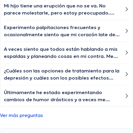
Mi hijo tiene una erupción que no se va. No
parece molestarle, pero estoy preocupado.
¿Debería llevarlo al médico?
Experimento palpitaciones frecuentes y
ocasionalmente siento que mi corazón late de
manera irregular. ¿Qué condiciones podrían
causar palpitaciones y cuándo se considera
A veces siento que todos están hablando a mis
necesario realizar pruebas cardíacas más
espaldas y planeando cosas en mi contra. Me
exhaustivas?
preocupa que pueda tener esquizofrenia.
¿Cómo puedo estar seguro?
¿Cuáles son las opciones de tratamiento para la
depresión y cuáles son los posibles efectos
secundarios de los medicamentos
antidepresivos?
Últimamente he estado experimentando
cambios de humor drásticos y a veces me
siento triste sin ninguna razón aparente. ¿Es
esto común en la menopausia? ¿Hay algo que
Ver más preguntas
pueda hacer para ayudar con esto?