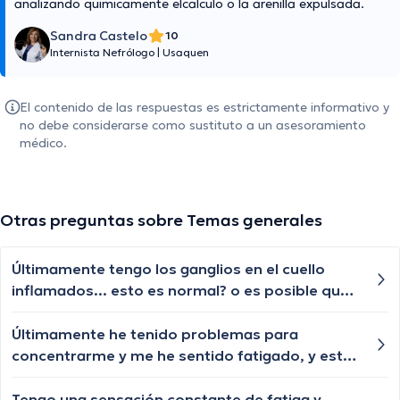
analizando quimicamente elcalculo o la arenilla expulsada.
Sandra Castelo
10
Internista Nefrólogo
|
Usaquen
El contenido de las respuestas es estrictamente informativo y
no debe considerarse como sustituto a un asesoramiento
médico.
Otras preguntas sobre Temas generales
Últimamente tengo los ganglios en el cuello
inflamados... esto es normal? o es posible que
tenga una infeccion?
Últimamente he tenido problemas para
concentrarme y me he sentido fatigado, y esto
se ha agravado junto con dolor de cabeza en el
lado izquierdo, ¿podrían estar relacionados
Tengo una sensación constante de fatiga y