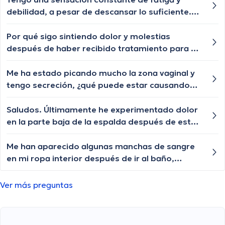
estos síntomas? ¿Qué debería hacer al
debilidad, a pesar de descansar lo suficiente.
respecto?
¿Cuáles podrían ser las posibles causas de esta
fatiga persistente y cuándo debería buscar
Por qué sigo sintiendo dolor y molestias
ayuda médica?
después de haber recibido tratamiento para mi
infección vaginal? Estoy siguiendo las
instrucciones cuidadosamente pero no parece
Me ha estado picando mucho la zona vaginal y
estar funcionando.
tengo secreción, ¿qué puede estar causando
esto? Estoy preocupado y necesito una
respuesta urgente.
Saludos. Últimamente he experimentado dolor
en la parte baja de la espalda después de estar
sentado por un tiempo. ¿Algún consejo para
aliviar esta molestia?
Me han aparecido algunas manchas de sangre
en mi ropa interior después de ir al baño,
¿puede ser un síntoma de cistitis o es algo más
preocupante?
Ver más preguntas