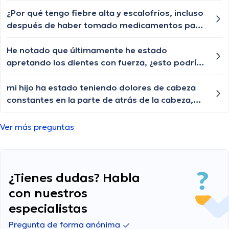
uñas, ¿esto podría indicar un problema de
salud?
¿Por qué tengo fiebre alta y escalofríos, incluso
después de haber tomado medicamentos para
la gripe? Me preocupa que pueda ser algo más
serio.
He notado que últimamente he estado
apretando los dientes con fuerza, ¿esto podría
ser la causa de los dolores en la mandíbula y los
dolores de cabeza? por que me pasa?
mi hijo ha estado teniendo dolores de cabeza
constantes en la parte de atrás de la cabeza,
específicamente en el lado izquierdo. Es normal
tener este tipo de dolor de cabeza? Qué podría
Ver más preguntas
estar causándolo?
¿Tienes dudas? Habla
con nuestros
especialistas
Pregunta de forma anónima