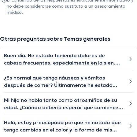
El contenido de las respuestas es estrictamente informativo y
no debe considerarse como sustituto a un asesoramiento
médico.
Otras preguntas sobre Temas generales
Buen día. He estado teniendo dolores de
cabeza frecuentes, especialmente en la sien.
¿Podría haber una causa médica?
¿Es normal que tenga náuseas y vómitos
después de comer? Últimamente he estado
evitando comer porque me siento muy mal
después.
Mi hijo no habla tanto como otros niños de su
edad. ¿Cuándo debería esperar que comience a
hablar más?
Hola, estoy preocupada porque he notado que
tengo cambios en el color y la forma de mis