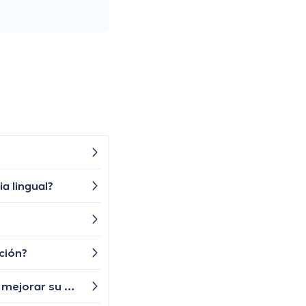
a lingual?
ción?
Mi hijo tiene problemas para mantenerse enfocado en sus tareas escolares, ¿cuáles son las estrategias para mejorar su concentración?