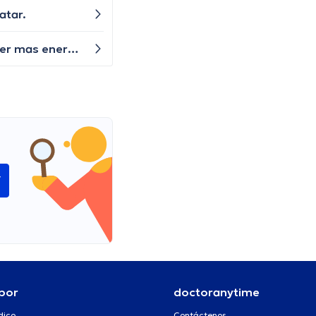
atar.
He notado que tengo fiebre y me siento muy débil y cansado, qué debo hacer para sentirme mejor? para tener mas energia?
í
por
doctoranytime
dico
Contáctenos