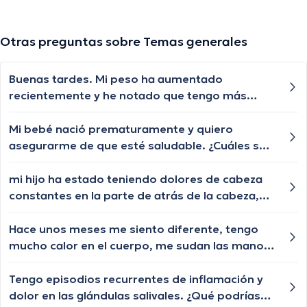
Otras preguntas sobre Temas generales
Buenas tardes. Mi peso ha aumentado
recientemente y he notado que tengo más
antojos de comida. ¿Algún consejo para
manejar esto?
Mi bebé nació prematuramente y quiero
asegurarme de que esté saludable. ¿Cuáles son
los cuidados especiales que necesita?
mi hijo ha estado teniendo dolores de cabeza
constantes en la parte de atrás de la cabeza,
específicamente en el lado izquierdo. Es normal
tener este tipo de dolor de cabeza? Qué podría
Hace unos meses me siento diferente, tengo
estar causándolo?
mucho calor en el cuerpo, me sudan las manos
y la frente y me siento muy incómoda. ¿Qué
podría estar causando estos síntomas?
Tengo episodios recurrentes de inflamación y
dolor en las glándulas salivales. ¿Qué podrías