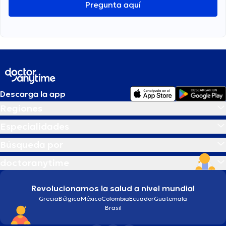
Pregunta aquí
Descarga la app
Regiones
Especialidades
Búsqueda por
doctoranytime
Revolucionamos la salud a nivel mundial
Grecia
Bélgica
México
Colombia
Ecuador
Guatemala
Brasil