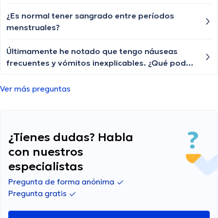
decirme sobre las posibles causas de esta
inflamación y cuándo debería buscar atención
¿Es normal tener sangrado entre períodos
médica?
menstruales?
Últimamente he notado que tengo náuseas
frecuentes y vómitos inexplicables. ¿Qué podría
estar causando estos síntomas y cómo puedo
aliviarlos?
Ver más preguntas
¿Tienes dudas? Habla
con nuestros
especialistas
Pregunta de forma anónima
Pregunta gratis