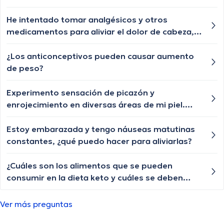
zona baja. No he tenido ningún accidente o
lesión reciente, ¿qué podría estar causando
He intentado tomar analgésicos y otros
este dolor y cómo puedo aliviarlo?
medicamentos para aliviar el dolor de cabeza,
pero nada funciona. Cómo puedo aliviar el
dolor durante un episodio agudo?
¿Los anticonceptivos pueden causar aumento
de peso?
Experimento sensación de picazón y
enrojecimiento en diversas áreas de mi piel.
¿Cuáles podrían ser las razones detrás de estos
síntomas dermatológicos y cuándo debería
Estoy embarazada y tengo náuseas matutinas
buscar tratamiento?
constantes, ¿qué puedo hacer para aliviarlas?
¿Cuáles son los alimentos que se pueden
consumir en la dieta keto y cuáles se deben
evitar?
Ver más preguntas