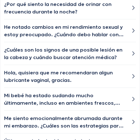
¿Por qué siento la necesidad de orinar con
frecuencia durante la noche?
He notado cambios en mi rendimiento sexual y
estoy preocupado. ¿Cuándo debo hablar con
un especialista en salud masculina?
¿Cuáles son los signos de una posible lesión en
la cabeza y cuándo buscar atención médica?
Hola, quisiera que me recomendaran algun
lubricante vaginal, gracias.
Mi bebé ha estado sudando mucho
últimamente, incluso en ambientes frescos,
¿esto es algo que debo considerar como un
síntoma de algo?
Me siento emocionalmente abrumada durante
mi embarazo. ¿Cuáles son las estrategias para
manejar las emociones durante esta etapa?