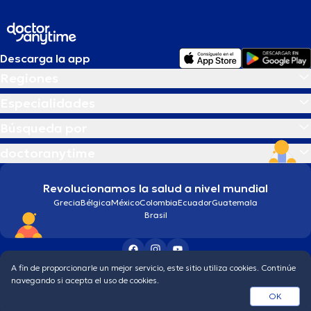
Descarga la app
Regiones
Especialidades
Búsqueda por
doctoranytime
Revolucionamos la salud a nivel mundial
Grecia
Bélgica
México
Colombia
Ecuador
Guatemala
Brasil
A fin de proporcionarle un mejor servicio, este sitio utiliza cookies. Continúe
Condiciones generales
Política de protección de los datos personales
navegando si acepta el uso de cookies.
© 2026 doctoranytime
OK